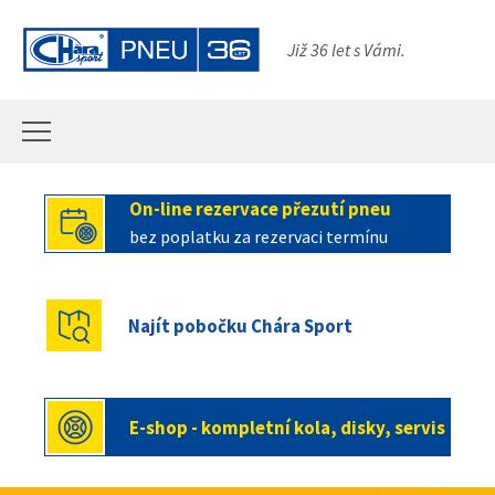
Přeskočit na hlavní obsah
Již 36 let s Vámi.
On-line rezervace přezutí pneu
bez poplatku za rezervaci termínu
Najít pobočku Chára Sport
E-shop - kompletní kola, disky, servis