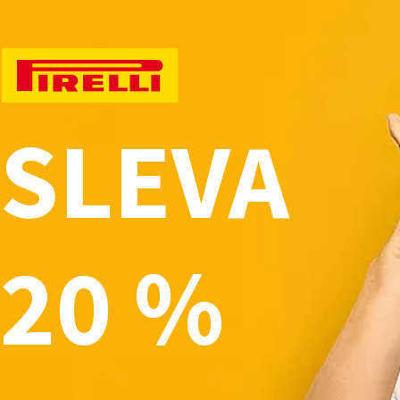
SLEVA
20 %