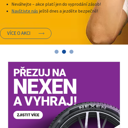
Neváhejte – akce platí jen do vyprodání zásob!
Navštivte nás
ještě dnes a jezděte bezpečně!
VÍCE O AKCI