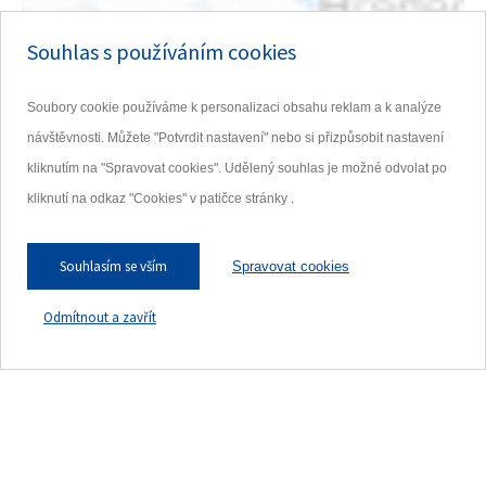
Souhlas s používáním cookies
Soubory cookie používáme k personalizaci obsahu reklam a k analýze
návštěvnosti. Můžete "Potvrdit nastavení" nebo si přizpůsobit nastavení
kliknutím na "Spravovat cookies". Udělený souhlas je možné odvolat po
kliknutí na odkaz "Cookies" v patičce stránky .
Souhlasím se vším
Spravovat cookies
Odmítnout a zavřít
Kde nás najdete?
Se správným výběrem pneumatik
pro Vaše vozidlo Vám rádi poradíme.