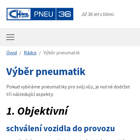
Přeskočit na hlavní obsah
Již 36 let s Vámi.
Jsi tady:
Úvod
Rádce
Výběr pneumatik
Výběr pneumatik
Pokud vybíráme pneumatiky pro svůj vůz, je nutné dodržet
tři následující aspekty:
1. Objektivní
schválení vozidla do provozu