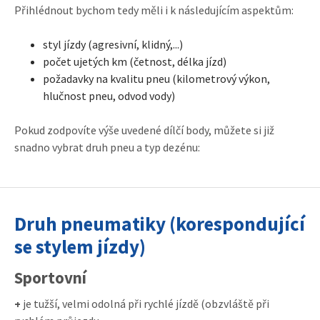
Přihlédnout bychom tedy měli i k následujícím aspektům:
styl jízdy (agresivní, klidný,...)
počet ujetých km (četnost, délka jízd)
požadavky na kvalitu pneu (kilometrový výkon,
hlučnost pneu, odvod vody)
Pokud zodpovíte výše uvedené dílčí body, můžete si již
snadno vybrat druh pneu a typ dezénu:
Druh pneumatiky (korespondující
se stylem jízdy)
Sportovní
+
je tužší, velmi odolná při rychlé jízdě (obzvláště při