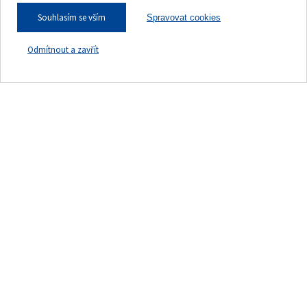
Souhlasím se vším
Spravovat cookies
Kde nás najdete?
Odmítnout a zavřít
Se správným výběrem pneumatik
pro Vaše vozidlo Vám rádi poradíme.
NAJÍT POBOČKU