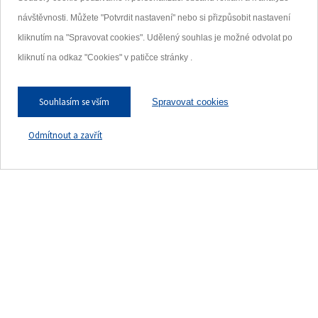
Kde nás najdete?
návštěvnosti. Můžete "Potvrdit nastavení" nebo si přizpůsobit nastavení
kliknutím na "Spravovat cookies". Udělený souhlas je možné odvolat po
Se správným výběrem pneumatik
pro Vaše vozidlo Vám rádi poradíme.
kliknutí na odkaz "Cookies" v patičce stránky .
NAJÍT POBOČKU
Souhlasím se vším
Spravovat cookies
Odmítnout a zavřít