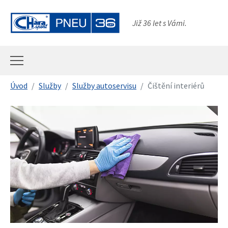
Přeskočit na hlavní obsah
Již 36 let s Vámi.
Jsi tady:
Úvod
Služby
Služby autoservisu
Čištění interiérů