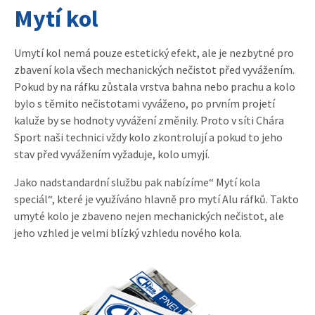
Mytí kol
Umytí kol nemá pouze estetický efekt, ale je nezbytné pro
zbavení kola všech mechanických nečistot před vyvážením.
Pokud by na ráfku zůstala vrstva bahna nebo prachu a kolo
bylo s těmito nečistotami vyváženo, po prvním projetí
kaluže by se hodnoty vyvážení změnily. Proto v síti Chára
Sport naši technici vždy kolo zkontrolují a pokud to jeho
stav před vyvážením vyžaduje, kolo umyjí.
Jako nadstandardní službu pak nabízíme“ Mytí kola
speciál“, které je využíváno hlavně pro mytí Alu ráfků. Takto
umyté kolo je zbaveno nejen mechanických nečistot, ale
jeho vzhled je velmi blízký vzhledu nového kola.